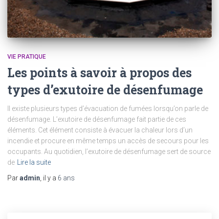
VIE PRATIQUE
Les points à savoir à propos des
types d’exutoire de désenfumage
Il existe plusieurs types d’évacuation de fumées lorsqu’on parle de
désenfumage. L’exutoire de désenfumage fait partie de ces
éléments. Cet élément consiste à évacuer la chaleur lors d’un
incendie et procure en même temps un accès de secours pour les
occupants. Au quotidien, l’exutoire de désenfumage sert de source
de
Lire la suite
Par
admin
, il y a
6 ans