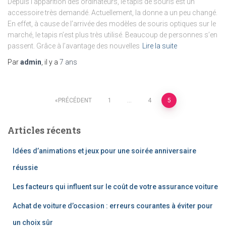
Depuis l’apparition des ordinateurs, le tapis de souris est un
accessoire très demandé. Actuellement, la donne a un peu changé.
En effet, à cause de l’arrivée des modèles de souris optiques sur le
marché, le tapis n’est plus très utilisé. Beaucoup de personnes s’en
passent. Grâce à l’avantage des nouvelles
Lire la suite
Par
admin
, il y a
7 ans
Pagination
PRÉCÉDENT
1
…
4
5
des
Articles récents
publications
Idées d’animations et jeux pour une soirée anniversaire
réussie
Les facteurs qui influent sur le coût de votre assurance voiture
Achat de voiture d’occasion : erreurs courantes à éviter pour
un choix sûr