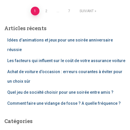
Pagination
1
2
…
7
SUIVANT
des
Articles récents
publications
Idées d’animations et jeux pour une soirée anniversaire
réussie
Les facteurs qui influent sur le coût de votre assurance voiture
Achat de voiture d’occasion : erreurs courantes à éviter pour
un choix sûr
Quel jeu de société choisir pour une soirée entre amis ?
Comment faire une vidange de fosse ? A quelle fréquence ?
Catégories