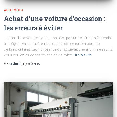
AUTO-MOTO
Achat d’une voiture d’occasion :
les erreurs à éviter
L’achat d’une voiture d’occasion n’est pas une opération à prendre
à la légère. En la matière, il est capital de prendre en compte
certains critères. Leur ignorance constituerait une énorme erreur. Si
vous voulez les connaitre afin de les éviter
Lire la suite
Par
admin
, il y a
5 ans