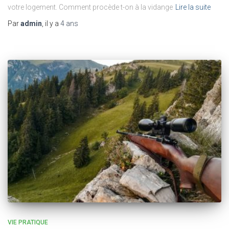
votre logement. Comment procède t-on à la vidange
Lire la suite
Par
admin
, il y a
4 ans
VIE PRATIQUE