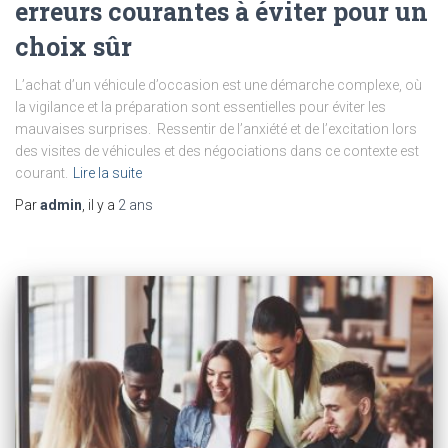
erreurs courantes à éviter pour un
choix sûr
L’achat d’un véhicule d’occasion est une démarche complexe, où
la vigilance et la préparation sont essentielles pour éviter les
mauvaises surprises. Ressentir de l’anxiété et de l’excitation lors
des visites de véhicules et des négociations dans ce contexte est
courant.
Lire la suite
Par
admin
, il y a
2 ans