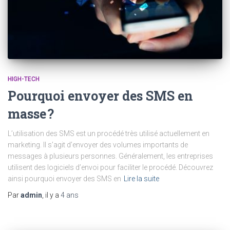
HIGH-TECH
Pourquoi envoyer des SMS en
masse ?
L’utilisation des SMS est un procédé très utilisé actuellement en
marketing. Il s’agit d’envoyer des volumes importants de
messages à plusieurs personnes. Généralement, les entreprises
utilisent des logiciels d’envoi pour faciliter le procédé. Découvrez
ainsi pourquoi envoyer des SMS en
Lire la suite
Par
admin
, il y a
4 ans