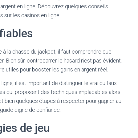
’argent en ligne. Découvrez quelques conseils
 sur les casinos en ligne.
fiables
te à la chasse du jackpot, il faut comprendre que
. Bien sûr, contrecarrer le hasard n’est pas évident,
 utiles pour booster les gains en argent réel.
gne, il est important de distinguer le vrai du faux
ticles qui proposent des techniques implacables alors
el et bien quelques étapes à respecter pour gagner au
n guide digne de confiance.
ies de jeu