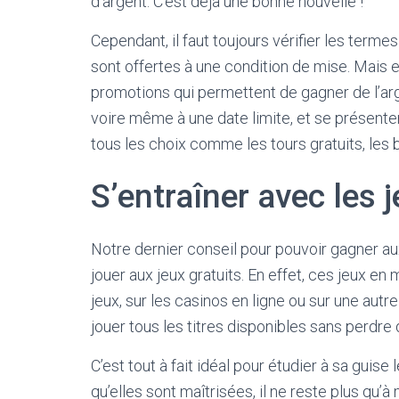
d’argent. C’est déjà une bonne nouvelle !
Cependant, il faut toujours vérifier les terme
sont offertes à une condition de mise. Mais e
promotions qui permettent de gagner de l’ar
voire même à une date limite, et se présenten
tous les choix comme les tours gratuits, les 
S’entraîner avec les j
Notre dernier conseil pour pouvoir gagner aux
jouer aux jeux gratuits. En effet, ces jeux 
jeux, sur les casinos en ligne ou sur une au
jouer tous les titres disponibles sans perdre 
C’est tout à fait idéal pour étudier à sa guise
qu’elles sont maîtrisées, il ne reste plus qu’à 