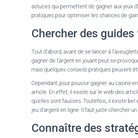
astuces qui permettent de gagner aux jeux d
pratiques pour optimiser les chances de gains
Chercher des guides 
Tout d’abord, avant de se lancer à l’aveuglet
gagner de l’argent en jouant peut se provoquer
mais quelques conseils pratiques peuvent être
Cependant, pour pouvoir gagner au casino en li
article. En effet, il existe sur le web des ar
qu’elles sont fausses. Toutefois, il existe b
jeu d’argent en ligne. Il faut juste chercher u
Connaître des stratég