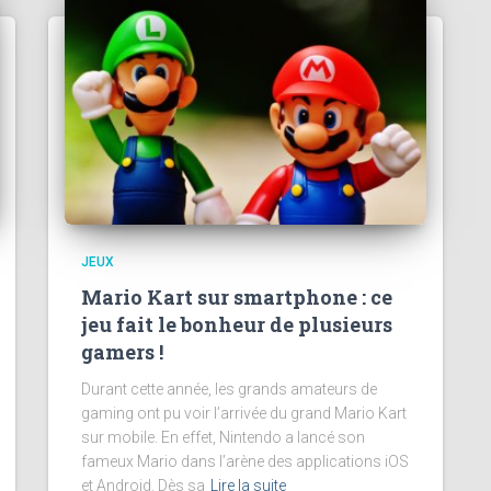
JEUX
Mario Kart sur smartphone : ce
jeu fait le bonheur de plusieurs
gamers !
Durant cette année, les grands amateurs de
gaming ont pu voir l’arrivée du grand Mario Kart
sur mobile. En effet, Nintendo a lancé son
fameux Mario dans l’arène des applications iOS
et Android. Dès sa
Lire la suite